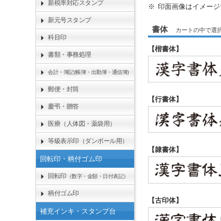
新税率対応スタンプ
印面画像はイメージ
新元号スタンプ
書体
カートの中で選
科目印
【楷書体】
書類・事務処理
会計・簿記(帳簿・出勤簿・通信簿)
郵便・封筒
【行書体】
慶弔・贈答
医療（人体図・薬袋用）
等級表示印（ダンボール用）
【隷書体】
回転印・柄付ゴム印
回転印
（数字・金額・日付表記）
柄付ゴム印
【古印体】
補充インキ・スタンプ台