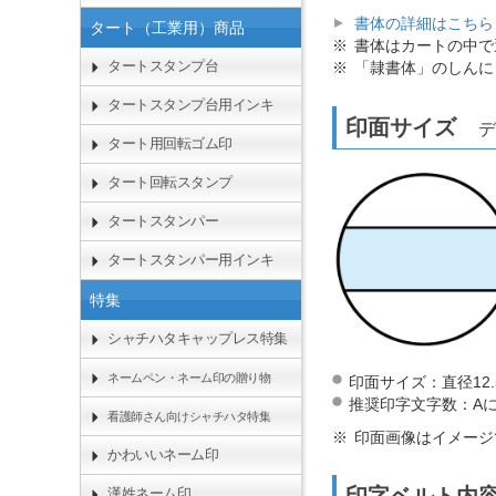
書体の詳細はこちら
タート（工業用）商品
書体はカートの中で
タートスタンプ台
「隷書体」のしんに
タートスタンプ台用インキ
印面サイズ
デ
タート用回転ゴム印
タート回転スタンプ
タートスタンパー
タートスタンパー用インキ
特集
シャチハタキャップレス特集
ネームペン・ネーム印の贈り物
印面サイズ：直径12.
推奨印字文字数：Aに2
看護師さん向けシャチハタ特集
印面画像はイメージ
かわいいネーム印
印字ベルト
漢姓ネーム印