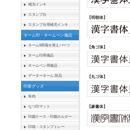
補充インキ
スタンプ台
【明朝体】
スタンプ台用補充インキ
ネーム印・ネームペン備品
ネーム9用着せ替えパーツ
【角ゴ体】
ネーム印用備品
ネームペン用備品
データーネーム 部品
【丸ゴ体】
印章グッズ
朱肉
【篆書体】
なつ印マット
印鑑ケース・印鑑ホルダー
印箱・スタンプトレー