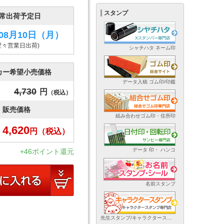
スタンプ
常出荷予定日
年08月10日
（月）
翌々営業日出荷)
シャチハタ ネーム印
カー希望小売価格
データ入稿 ゴム印/印鑑
4,730
円
（税込）
販売価格
組み合わせゴム印・住所印
4,620
円
（税込）
データ 印・ ハンコ
+46ポイント還元
名前スタンプ
先生スタンプ/キャラクタースタンプ