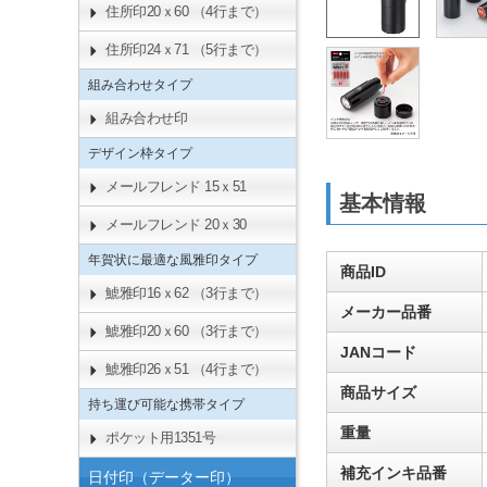
住所印20ｘ60 （4行まで）
住所印24ｘ71 （5行まで）
組み合わせタイプ
組み合わせ印
デザイン枠タイプ
メールフレンド 15ｘ51
基本情報
メールフレンド 20ｘ30
年賀状に最適な風雅印タイプ
商品ID
鯱雅印16ｘ62 （3行まで）
メーカー品番
鯱雅印20ｘ60 （3行まで）
JANコード
鯱雅印26ｘ51 （4行まで）
商品サイズ
持ち運び可能な携帯タイプ
重量
ポケット用1351号
補充インキ品番
日付印（データー印）