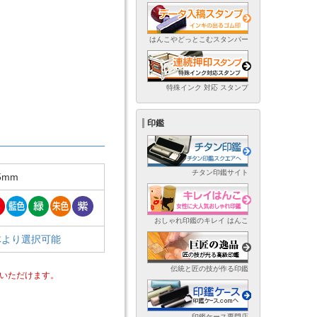
はんこやどっとこむスタンパー
特殊インク 対応 スタンプ
印鑑
チタン印鑑サイト
5mm
おしゃれ印鑑のキレイ はんこ
体より選択可能
伝統と匠の技が作る印鑑
いただけます。
印鑑ケース専門店