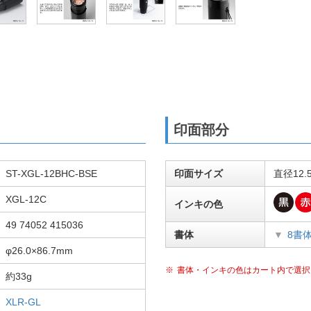
印面部分
ST-XGL-12BHC-BSE
印面サイズ
直径12.
XGL-12C
インキの色
49 74052 415036
書体
8書
φ26.0×86.7mm
書体・インキの色はカート内で選択
約33g
XLR-GL