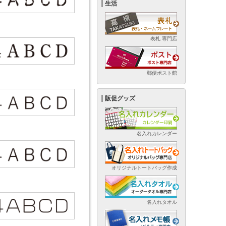
生活
表札 専門店
郵便ポスト館
販促グッズ
名入れカレンダー
オリジナルトートバッグ作成
名入れタオル