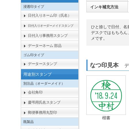
浸透印タイプ
インキ補充方法
日付入りネーム印（氏名）
日付入りオーダーメイドスタンプ
ひと捺しで日付、名
デスクではもちろん
日付入り事務用スタンプ
メです。
データーネーム 部品
ゴム印タイプ
データースタンプ
なつ印見本
デ
用途別スタンプ
別注品（オーダーメイド）
会社角印
慶弔用氏名スタンプ
郵便事務用丸型印
楷書
既製品