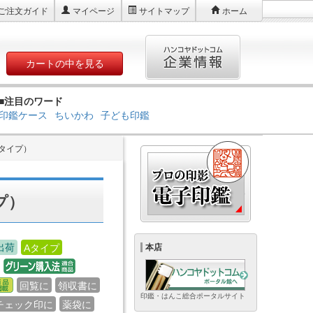
ご注文ガイド
マイページ
サイトマップ
ホーム
カートの中を見る
■注目のワード
印鑑ケース
ちいかわ
子ども印鑑
Aタイプ）
プ）
出荷
Aタイプ
本店
回覧に
領収書に
印鑑・はんこ総合ポータルサイト
チェック印に
薬袋に