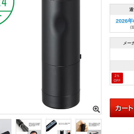
通
2026
(
メー
2
％
OFF