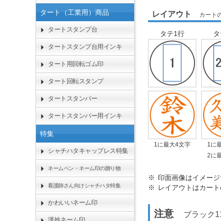
タート（工業用）商品
レイアウト
カート
タートスタンプ台
タテ1行
タ
タートスタンプ台用インキ
タート用回転ゴム印
タート回転スタンプ
タートスタンパー
タートスタンパー用インキ
特集
1に最大4文字
1に
シャチハタキャップレス特集
2に
ネームペン・ネーム印の贈り物
印面画像はイメージ
看護師さん向けシャチハタ特集
レイアウトはカート
かわいいネーム印
注意
ブラック11
漢姓ネーム印