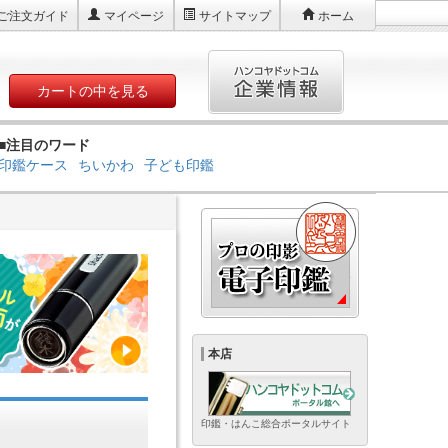
ご注文ガイド
マイページ
サイトマップ
ホーム
カートの中を見る
■注目のワード
印鑑ケース
ちいかわ
子ども印鑑
本店
印鑑・はんこ総合ポータルサイト