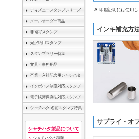
印鑑証明には使用し
ディズニースタンプシリーズ
メールオーダー商品
インキ補充
非複写スタンプ
光沢紙用スタンプ
スタンプラリー特集
文具・事務用品
卒業・入社記念用シャチハタ
インボイス制度対応スタンプ
電子帳簿保存法対応スタンプ
シャチハタ 名前スタンプ特集
サプライ・オ
シャチハタ製品について
シャチハタの種類