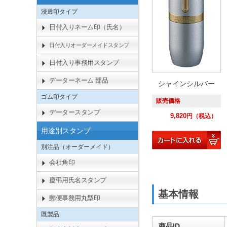
浸透印タイプ
日付入りネーム印（氏名）
日付入りオーダーメイドスタンプ
日付入り事務用スタンプ
データーネーム 部品
シャインシルバー
ゴム印タイプ
販売価格
データースタンプ
9,820
円
（税込）
用途別スタンプ
別注品（オーダーメイド）
会社角印
慶弔用氏名スタンプ
基本情報
郵便事務用丸型印
既製品
商品ID