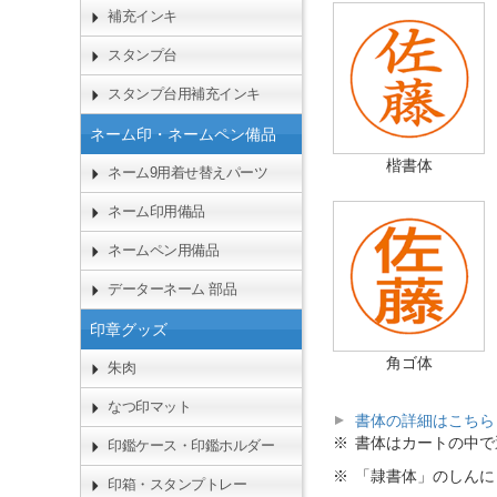
補充インキ
スタンプ台
スタンプ台用補充インキ
ネーム印・ネームペン備品
楷書体
ネーム9用着せ替えパーツ
ネーム印用備品
ネームペン用備品
データーネーム 部品
印章グッズ
角ゴ体
朱肉
なつ印マット
書体の詳細はこちら
書体はカートの中で
印鑑ケース・印鑑ホルダー
「隷書体」のしんに
印箱・スタンプトレー