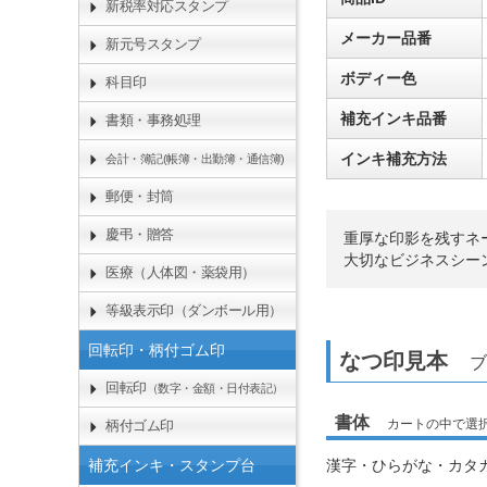
新税率対応スタンプ
メーカー品番
新元号スタンプ
ボディー色
科目印
補充インキ品番
書類・事務処理
インキ補充方法
会計・簿記(帳簿・出勤簿・通信簿)
郵便・封筒
慶弔・贈答
重厚な印影を残すネ
大切なビジネスシー
医療（人体図・薬袋用）
等級表示印（ダンボール用）
回転印・柄付ゴム印
なつ印見本
ブ
回転印
（数字・金額・日付表記）
書体
カートの中で選
柄付ゴム印
補充インキ・スタンプ台
漢字・ひらがな・カタ