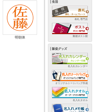
生活
表札 専門店
郵便ポスト館
明朝体
販促グッズ
名入れカレンダー
オリジナルトートバッグ作成
名入れタオル