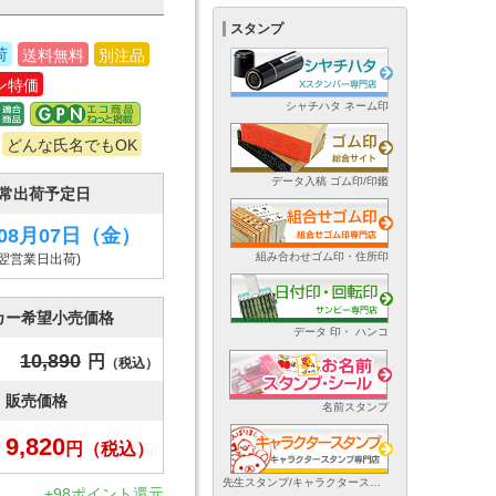
スタンプ
荷
送料無料
別注品
ン特価
シャチハタ ネーム印
どんな氏名でもOK
データ入稿 ゴム印/印鑑
常出荷予定日
年08月07日
（金）
組み合わせゴム印・住所印
(翌営業日出荷)
カー希望小売価格
データ 印・ ハンコ
10,890
円
（税込）
販売価格
名前スタンプ
9,820
円
（税込）
先生スタンプ/キャラクタースタンプ
+98ポイント還元