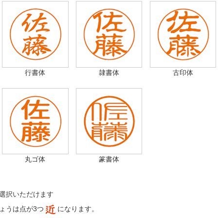
行書体
隷書体
古印体
丸ゴ体
篆書体
選択いただけます
ょうは点が3つ
になります。