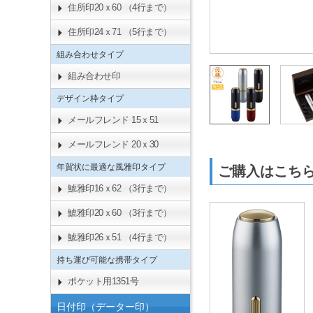
住所印20ｘ60 （4行まで）
住所印24ｘ71 （5行まで）
組み合わせタイプ
組み合わせ印
デザイン枠タイプ
メールフレンド 15ｘ51
メールフレンド 20ｘ30
年賀状に最適な風雅印タイプ
ご購入はこ
鯱雅印16ｘ62 （3行まで）
鯱雅印20ｘ60 （3行まで）
鯱雅印26ｘ51 （4行まで）
持ち運び可能な携帯タイプ
ポケット用1351号
日付印（データー印）