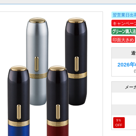
翌営業日出
キャンペー
印面大きめ
通
2026
メー
9
％
OFF