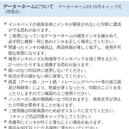
データーネームについて
データーネームEX 15号キャップ式
（既製品）
インキパッドの表面全体にインキが吸収されないと印影に濃淡
がでる恐れがあります。
ご使用になっているデーターネームの補充インキを確かめて、
必ず同じ種類・同じ色のインキを正しく補充してください。
間違ったインキの補充は、商品性能が著しく低下し、使用不可
能な状態になります。
補充インキのノズル先端等でインキパッドを強く押さえたり、
ひっかいたりすると損傷する恐れがあります。
紙へのなつ印以外に使用しないでください。
幼児の手の届かない所に保管してください。
紙質（アート紙・コート紙・トレーシングペーパー等の加工紙
及び和紙等）により、乾燥が遅くなったり、印影のニジミを生
じたりしますのでご確認の上ご使用ください。
ノンカーボン紙や感熱紙へなつ印されますと、発色文字が消え
たり印影が変色することがあります。
ご使用後は印面保護のため必ずスタンドに立ててください。
（キャップ式は印面キャップをしてください）
衣服等にインキが付くと落ちにくい場合があります。
商品を50℃以上になる場所に置かないでください。