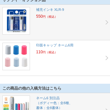
補充インキ XLR-9
550
円
（税込）
印面キャップ ネーム6用
110
円
（税込）
この商品の他の入稿方法はこちら
ネーム6 別注品
（ボディー色：全8種、
書体：全8書体）