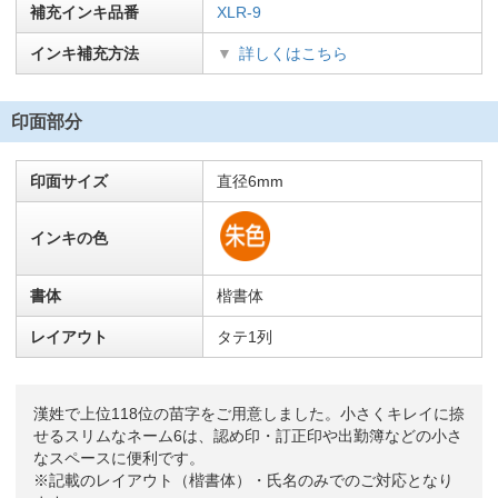
補充インキ品番
XLR-9
インキ補充方法
詳しくはこちら
印面部分
印面サイズ
直径6mm
インキの色
書体
楷書体
レイアウト
タテ1列
漢姓で上位118位の苗字をご用意しました。小さくキレイに捺
せるスリムなネーム6は、認め印・訂正印や出勤簿などの小さ
なスペースに便利です。
※記載のレイアウト（楷書体）・氏名のみでのご対応となり