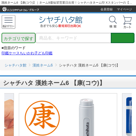
漢姓ネーム6 【康(コウ)】｜ネーム9最短翌営業日出荷！シャチハタネーム印 Xスタンパーの【シャチハタ通販専門店】
会員登録
マイページ
カテゴリで探す
■注目のワード
印鑑ケース
ちいかわ
子ども印鑑
シャチハタ館
漢姓ネーム6
シャチハタ 漢姓ネーム6 【康(コウ)】
シャチハタ 漢姓ネーム6 【康(コウ)】