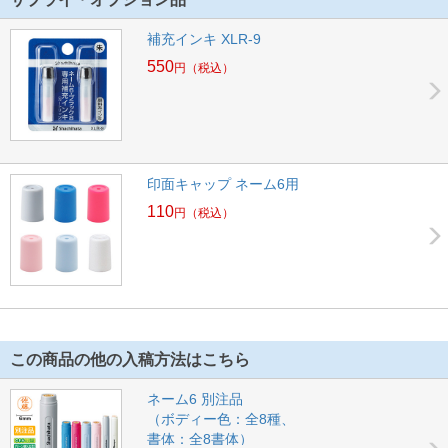
補充インキ XLR-9
550
円
（税込）
印面キャップ ネーム6用
110
円
（税込）
この商品の他の入稿方法はこちら
ネーム6 別注品
（ボディー色：全8種、
書体：全8書体）