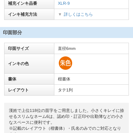
補充インキ品番
XLR-9
インキ補充方法
詳しくはこちら
印面部分
印面サイズ
直径6mm
インキの色
書体
楷書体
レイアウト
タテ1列
漢姓で上位118位の苗字をご用意しました。小さくキレイに捺
せるスリムなネーム6は、認め印・訂正印や出勤簿などの小さ
なスペースに便利です。
※記載のレイアウト（楷書体）・氏名のみでのご対応となり