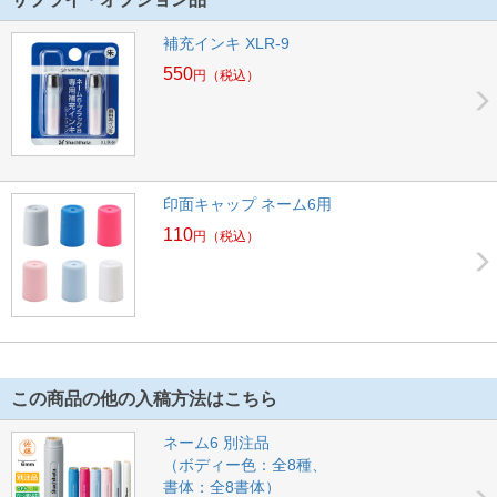
補充インキ XLR-9
550
円
（税込）
印面キャップ ネーム6用
110
円
（税込）
この商品の他の入稿方法はこちら
ネーム6 別注品
（ボディー色：全8種、
書体：全8書体）