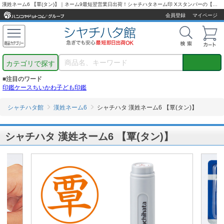
漢姓ネーム6 【覃(タン)】｜ネーム9最短翌営業日出荷！シャチハタネーム印 Xスタンパーの【シャチハタ通販専門店】
会員登録
マイページ
カテゴリで探す
■注目のワード
印鑑ケース
ちいかわ
子ども印鑑
シャチハタ館
漢姓ネーム6
シャチハタ 漢姓ネーム6 【覃(タン)】
シャチハタ 漢姓ネーム6 【覃(タン)】