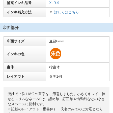
補充インキ品番
XLR-9
インキ補充方法
詳しくはこちら
印面部分
印面サイズ
直径6mm
インキの色
書体
楷書体
レイアウト
タテ1列
漢姓で上位118位の苗字をご用意しました。小さくキレイに捺
せるスリムなネーム6は、認め印・訂正印や出勤簿などの小さ
なスペースに便利です。
※記載のレイアウト（楷書体）・氏名のみでのご対応となり