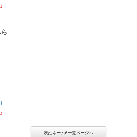
込）
ちら
)】
込）
漢姓ネーム6一覧ページへ