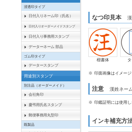
浸透印タイプ
日付入りネーム印（氏名）
なつ印見本
漢
日付入りオーダーメイドスタンプ
日付入り事務用スタンプ
データーネーム 部品
ゴム印タイプ
楷書体
タ
データースタンプ
印面画像はイメージ
用途別スタンプ
別注品（オーダーメイド）
注意
漢姓ネーム
会社角印
印鑑証明には使用し
慶弔用氏名スタンプ
郵便事務用丸型印
インキ補充
既製品