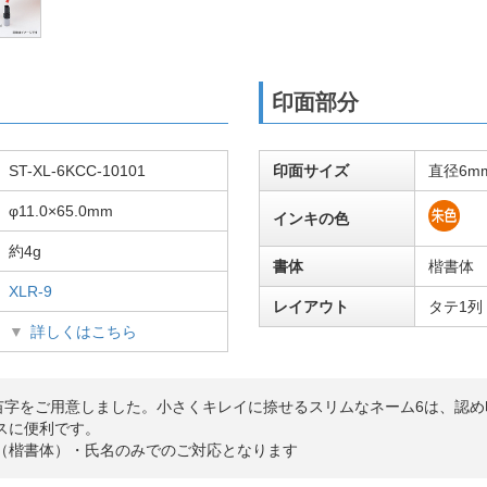
印面部分
ST-XL-6KCC-10101
印面サイズ
直径6m
φ11.0×65.0mm
インキの色
約4g
書体
楷書体
XLR-9
レイアウト
タテ1列
詳しくはこちら
の苗字をご用意しました。小さくキレイに捺せるスリムなネーム6は、認
スに便利です。
（楷書体）・氏名のみでのご対応となります