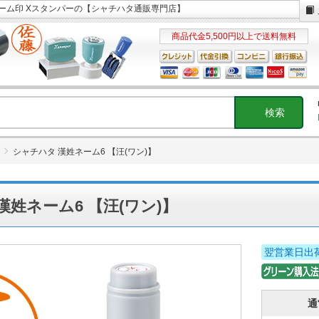
ネーム印 Xスタンパーの【シャチハタ通販専門店】
商品代金5,500円以上で送料無料
シャチハタ 漢姓ネーム6 【汪(ワン)】
漢姓ネーム6 【汪(ワン)】
翌営業日出
通