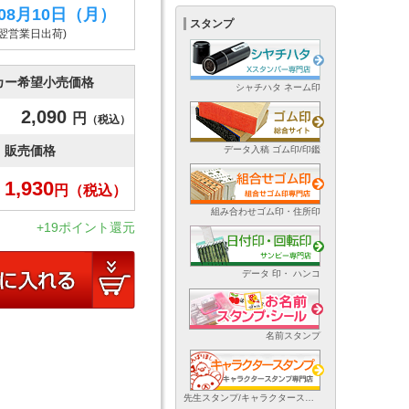
年08月10日
（月）
スタンプ
(翌営業日出荷)
カー希望小売価格
シャチハタ ネーム印
2,090
円
（税込）
販売価格
データ入稿 ゴム印/印鑑
1,930
円
（税込）
組み合わせゴム印・住所印
+19ポイント還元
データ 印・ ハンコ
名前スタンプ
先生スタンプ/キャラクタースタンプ