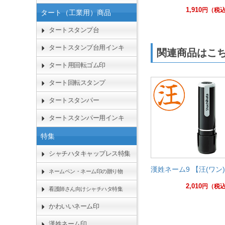
1,910
円
（税
タート（工業用）商品
タートスタンプ台
タートスタンプ台用インキ
関連商品はこ
タート用回転ゴム印
タート回転スタンプ
タートスタンパー
タートスタンパー用インキ
特集
シャチハタキャップレス特集
漢姓ネーム9 【汪(ワン
ネームペン・ネーム印の贈り物
2,010
円
（税
看護師さん向けシャチハタ特集
かわいいネーム印
漢姓ネーム印