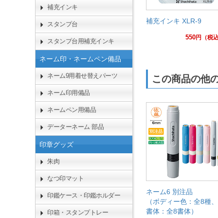
補充インキ
補充インキ XLR-9
スタンプ台
550
円
（税
スタンプ台用補充インキ
ネーム印・ネームペン備品
ネーム9用着せ替えパーツ
この商品の他
ネーム印用備品
ネームペン用備品
データーネーム 部品
印章グッズ
朱肉
なつ印マット
ネーム6 別注品
印鑑ケース・印鑑ホルダー
（ボディー色：全8種、
書体：全8書体）
印箱・スタンプトレー