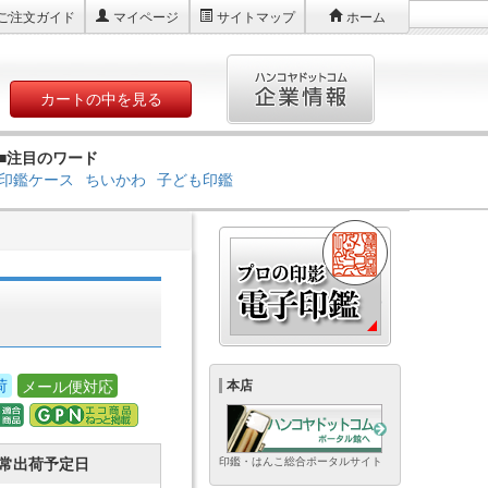
ご注文ガイド
マイページ
サイトマップ
ホーム
カートの中を見る
■注目のワード
印鑑ケース
ちいかわ
子ども印鑑
荷
メール便対応
本店
常出荷予定日
印鑑・はんこ総合ポータルサイト