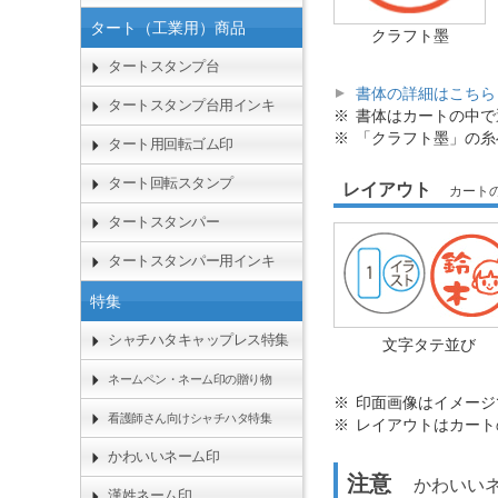
タート（工業用）商品
クラフト墨
タートスタンプ台
書体の詳細はこちら
タートスタンプ台用インキ
書体はカートの中で
「クラフト墨」の
タート用回転ゴム印
タート回転スタンプ
レイアウト
カート
タートスタンパー
タートスタンパー用インキ
特集
シャチハタキャップレス特集
文字タテ並び
ネームペン・ネーム印の贈り物
印面画像はイメージ
看護師さん向けシャチハタ特集
レイアウトはカート
かわいいネーム印
注意
かわいいネ
漢姓ネーム印