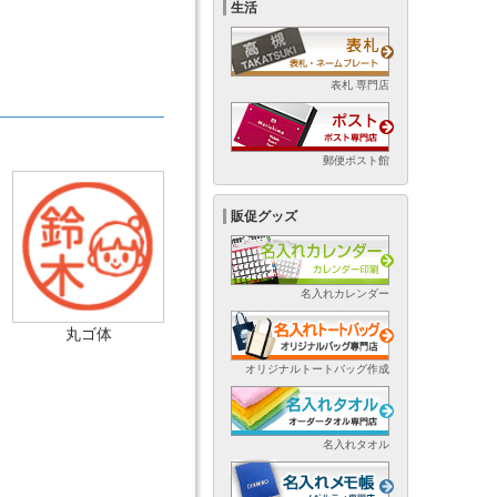
生活
表札 専門店
郵便ポスト館
販促グッズ
名入れカレンダー
丸ゴ体
オリジナルトートバッグ作成
名入れタオル