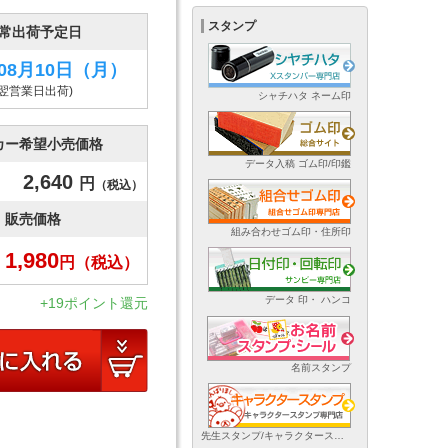
スタンプ
常出荷予定日
年08月10日
（月）
(翌営業日出荷)
シャチハタ ネーム印
カー希望小売価格
データ入稿 ゴム印/印鑑
2,640
円
（税込）
販売価格
組み合わせゴム印・住所印
1,980
円
（税込）
データ 印・ ハンコ
+19ポイント還元
名前スタンプ
先生スタンプ/キャラクタースタンプ