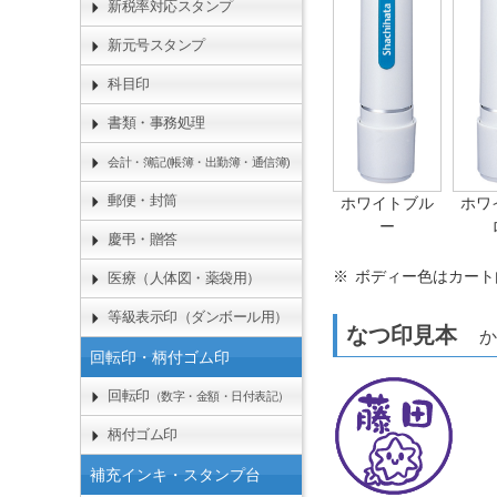
新税率対応スタンプ
新元号スタンプ
科目印
書類・事務処理
会計・簿記(帳簿・出勤簿・通信簿)
郵便・封筒
ホワイトブル
ホワ
ー
慶弔・贈答
ボディー色はカート
医療（人体図・薬袋用）
等級表示印（ダンボール用）
なつ印見本
か
回転印・柄付ゴム印
回転印
（数字・金額・日付表記）
柄付ゴム印
補充インキ・スタンプ台