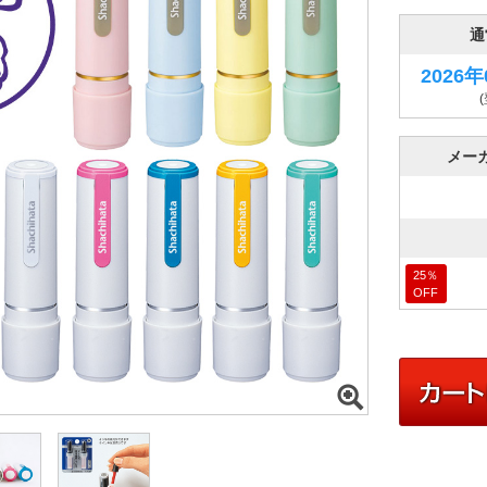
通
2026
メー
25
％
OFF