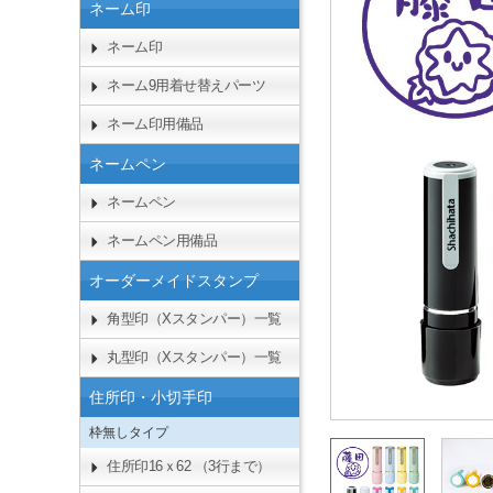
ネーム印
ネーム印
ネーム9用着せ替えパーツ
ネーム印用備品
ネームペン
ネームペン
ネームペン用備品
オーダーメイドスタンプ
角型印（Xスタンパー）一覧
丸型印（Xスタンパー）一覧
住所印・小切手印
枠無しタイプ
住所印16ｘ62 （3行まで）