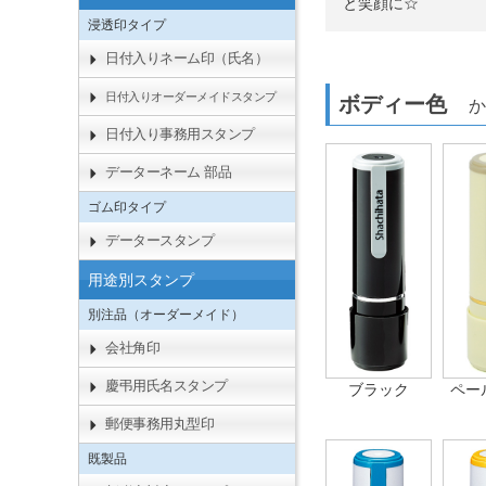
と笑顔に☆
浸透印タイプ
日付入りネーム印（氏名）
日付入りオーダーメイドスタンプ
ボディー色
か
日付入り事務用スタンプ
データーネーム 部品
ゴム印タイプ
データースタンプ
用途別スタンプ
別注品（オーダーメイド）
会社角印
慶弔用氏名スタンプ
ブラック
ペー
郵便事務用丸型印
既製品