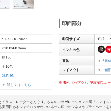
印面部分
ST-XL-9C-N027
印面サイズ
直径9.5
φ18.8×68.3mm
インキの色
約15g
書体
6書
全10色
レイアウト
3種
XLR-9N
書体、レイアウト、印面内容はカー
詳しくはこちら
とイラストレーターどんぐり。さんのコラボレーション企画『スマイル
る実用性あるシャチハタかわいいネーム印でビジネスやプライベートを