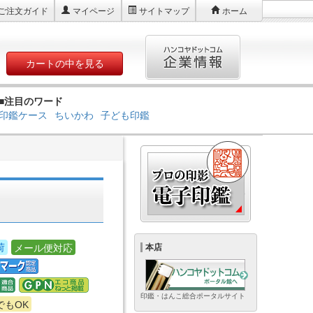
ご注文ガイド
マイページ
サイトマップ
ホーム
カートの中を見る
■注目のワード
印鑑ケース
ちいかわ
子ども印鑑
荷
メール便対応
本店
印鑑・はんこ総合ポータルサイト
でもOK