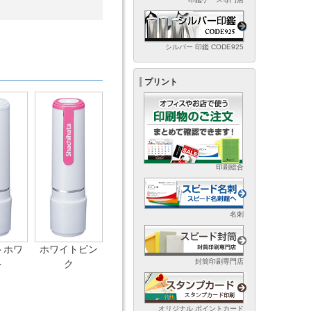
シルバー 印鑑 CODE925
プリント
印刷総合
名刺
トホワ
ホワイトピン
封筒印刷専門店
ト
ク
オリジナル ポイントカード