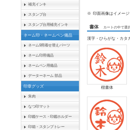
補充インキ
印面画像はイメージ
スタンプ台
スタンプ台用補充インキ
書体
カートの中で選
ネーム印・ネームペン備品
漢字・ひらがな・カタ
ネーム9用着せ替えパーツ
ネーム印用備品
ネームペン用備品
データーネーム 部品
印章グッズ
楷書体
朱肉
なつ印マット
印鑑ケース・印鑑ホルダー
印箱・スタンプトレー