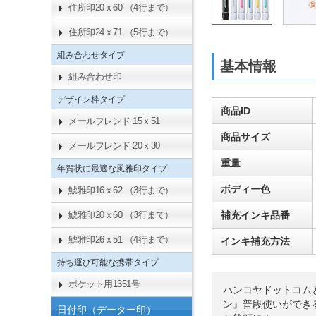
住所印20ｘ60 （4行まで）
住所印24ｘ71 （5行まで）
組み合わせタイプ
基本情報
組み合わせ印
デザイン枠タイプ
商品ID
メールフレンド 15ｘ51
商品サイズ
メールフレンド 20ｘ30
重量
年賀状に最適な風雅印タイプ
ボディー色
鯱雅印16ｘ62 （3行まで）
補充インキ品番
鯱雅印20ｘ60 （3行まで）
鯱雅印26ｘ51 （4行まで）
インキ補充方法
持ち運び可能な携帯タイプ
ポケット用1351号
ハンコヤドットコム
ン』普段使いができ
日付印（データー印）