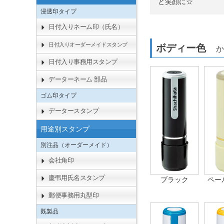
と笑顔に☆
浸透印タイプ
日付入りネーム印（氏名）
日付入りオーダーメイドスタンプ
ボディー色
か
日付入り事務用スタンプ
データーネーム 部品
ゴム印タイプ
データースタンプ
用途別スタンプ
別注品（オーダーメイド）
会社角印
慶弔用氏名スタンプ
ブラック
ペー
郵便事務用丸型印
既製品