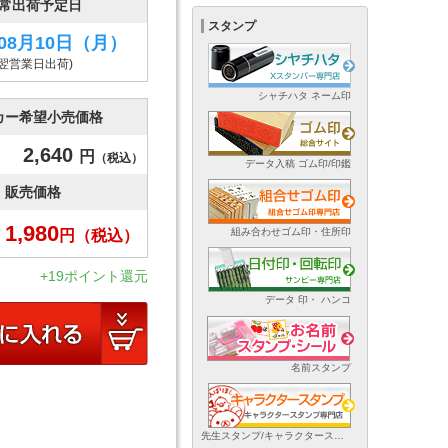
常出荷予定日
スタンプ
年08月10日
（月）
(翌営業日出荷)
シャチハタ ネーム印
カー希望小売価格
2,640
円
（税込）
データ入稿 ゴム印/印鑑
販売価格
1,980
組み合わせゴム印・住所印
円
（税込）
+19ポイント還元
データ 印・ ハンコ
名前スタンプ
先生スタンプ/キャラクタースタンプ