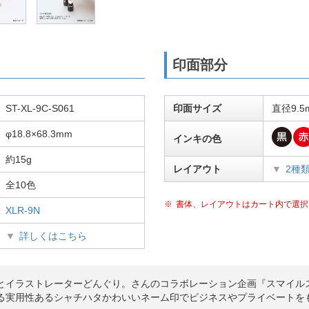
印面部分
ST-XL-9C-S061
印面サイズ
直径9.5
φ18.8×68.3mm
インキの色
約15g
レイアウト
2種
全10色
書体、レイアウトはカート内で選択
XLR-9N
詳しくはこちら
とイラストレーターどんぐり。さんのコラボレーション企画『スマイル
る実用性あるシャチハタかわいいネーム印でビジネスやプライベートを