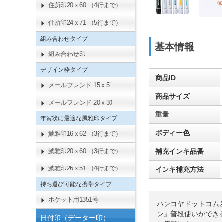
住所印20ｘ60 （4行まで）
住所印24ｘ71 （5行まで）
組み合わせタイプ
基本情報
組み合わせ印
デザイン枠タイプ
商品ID
メールフレンド 15ｘ51
商品サイズ
メールフレンド 20ｘ30
重量
年賀状に最適な風雅印タイプ
ボディー色
鯱雅印16ｘ62 （3行まで）
補充インキ品番
鯱雅印20ｘ60 （3行まで）
鯱雅印26ｘ51 （4行まで）
インキ補充方法
持ち運び可能な携帯タイプ
ポケット用1351号
ハンコヤドットコム
ン』普段使いができ
日付印（データー印）