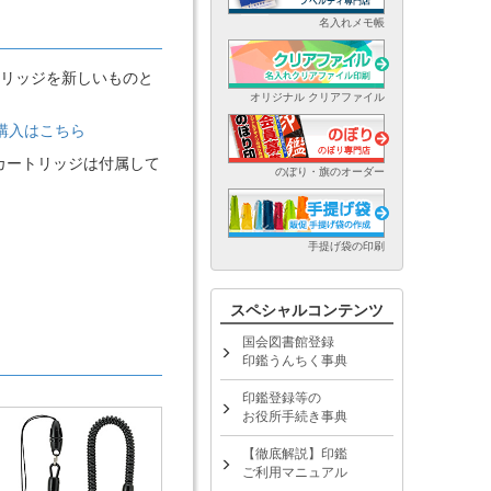
名入れメモ帳
リッジを新しいものと
オリジナル クリアファイル
ご購入はこちら
カートリッジは付属して
のぼり・旗のオーダー
手提げ袋の印刷
スペシャルコンテンツ
国会図書館登録
印鑑うんちく事典
印鑑登録等の
お役所手続き事典
【徹底解説】印鑑
ご利用マニュアル