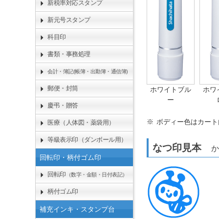
新税率対応スタンプ
新元号スタンプ
科目印
書類・事務処理
会計・簿記(帳簿・出勤簿・通信簿)
郵便・封筒
ホワイトブル
ホワ
ー
慶弔・贈答
ボディー色はカート
医療（人体図・薬袋用）
等級表示印（ダンボール用）
なつ印見本
か
回転印・柄付ゴム印
回転印
（数字・金額・日付表記）
柄付ゴム印
補充インキ・スタンプ台