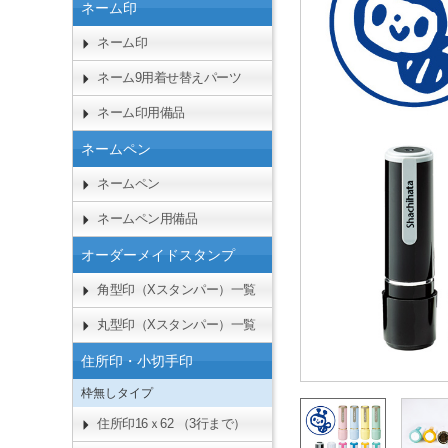
ネーム印
ネーム印
ネーム9用着せ替えパーツ
ネーム印用備品
ネームペン
ネームペン
ネームペン用備品
オーダーメイドスタンプ
角型印（Xスタンパー）一覧
丸型印（Xスタンパー）一覧
住所印・小切手印
枠無しタイプ
住所印16ｘ62 （3行まで）