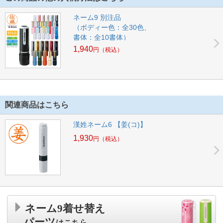
ネーム9 別注品
（ボディー色：全30色、
書体：全10書体）
1,940
円
（税込）
関連商品はこちら
漢姓ネーム6 【姜(コ)】
1,930
円
（税込）
ネーム9着せ替え
パーツ
はこちら