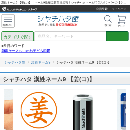
漢姓ネーム9 【姜(コ)】｜ネーム9最短翌営業日出荷！シャチハタネーム印 Xスタンパーの【シャチハタ通販専門店】
会員登録
マイページ
カテゴリで探す
■注目のワード
印鑑ケース
ちいかわ
子ども印鑑
シャチハタ館
漢姓ネーム9
シャチハタ 漢姓ネーム9 【姜(コ)】
シャチハタ 漢姓ネーム9 【姜(コ)】