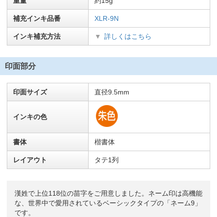
重量
約15g
補充インキ品番
XLR-9N
インキ補充方法
詳しくはこちら
印面部分
印面サイズ
直径9.5mm
インキの色
書体
楷書体
レイアウト
タテ1列
漢姓で上位118位の苗字をご用意しました。ネーム印は高機能
な、世界中で愛用されているベーシックタイプの「ネーム9」
です。