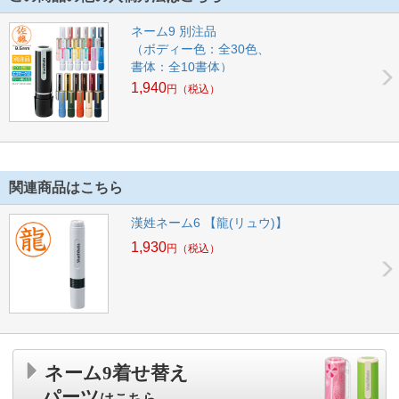
ネーム9 別注品
（ボディー色：全30色、
書体：全10書体）
1,940
円
（税込）
関連商品はこちら
漢姓ネーム6 【龍(リュウ)】
1,930
円
（税込）
ネーム9着せ替え
パーツ
はこちら