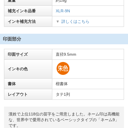
重量
約15g
補充インキ品番
XLR-9N
インキ補充方法
詳しくはこちら
印面部分
印面サイズ
直径9.5mm
インキの色
書体
楷書体
レイアウト
タテ1列
漢姓で上位118位の苗字をご用意しました。ネーム印は高機能
な、世界中で愛用されているベーシックタイプの「ネーム9」
です。