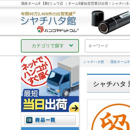
漢姓ネーム9 【劉(リュウ)】｜ネーム9最短翌営業日出荷！シャチハ
※
年間49万2,409件の出荷実績
カテゴリで探す
シャチハタ館
漢姓ネーム9
シャチハタ 