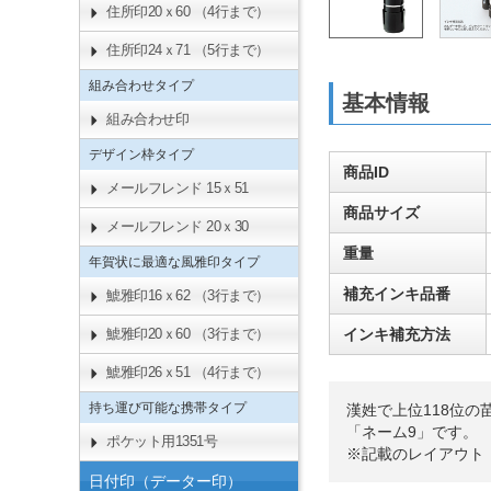
住所印20ｘ60 （4行まで）
住所印24ｘ71 （5行まで）
組み合わせタイプ
基本情報
組み合わせ印
デザイン枠タイプ
商品ID
メールフレンド 15ｘ51
商品サイズ
メールフレンド 20ｘ30
重量
年賀状に最適な風雅印タイプ
補充インキ品番
鯱雅印16ｘ62 （3行まで）
インキ補充方法
鯱雅印20ｘ60 （3行まで）
鯱雅印26ｘ51 （4行まで）
持ち運び可能な携帯タイプ
漢姓で上位118位
「ネーム9」です。
ポケット用1351号
※記載のレイアウト
日付印（データー印）