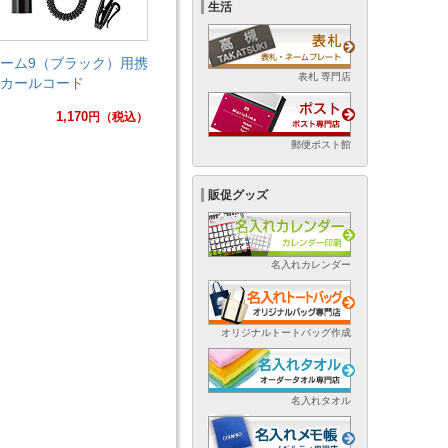
生活
ーム9（ブラック）用携
表札 専門店
カールコード
1,170
円
（税込）
郵便ポスト館
販促グッズ
名入れカレンダー
オリジナルトートバッグ作成
名入れタオル