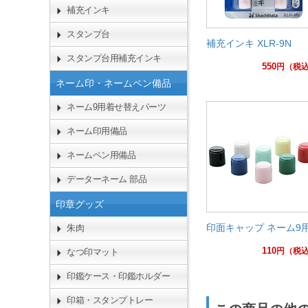
補充インキ
スタンプ台
補充インキ XLR-9N
スタンプ台用補充インキ
550
円
（税
ネーム印・ネームペン備品
ネーム9用着せ替えパーツ
ネーム印用備品
ネームペン用備品
データーネーム 部品
印章グッズ
印面キャップ ネーム9
朱肉
110
円
（税
なつ印マット
印鑑ケース・印鑑ホルダー
印箱・スタンプトレー