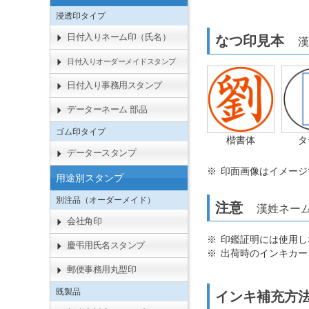
浸透印タイプ
日付入りネーム印（氏名）
なつ印見本
漢
日付入りオーダーメイドスタンプ
日付入り事務用スタンプ
データーネーム 部品
ゴム印タイプ
楷書体
タ
データースタンプ
印面画像はイメージ
用途別スタンプ
別注品（オーダーメイド）
注意
漢姓ネーム
会社角印
印鑑証明には使用し
慶弔用氏名スタンプ
出荷時のインキカー
郵便事務用丸型印
既製品
インキ補充