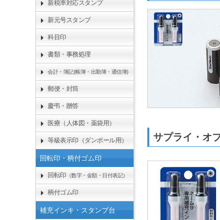
新税率対応スタンプ
新元号スタンプ
科目印
書類・事務処理
会計・簿記(帳簿・出勤簿・通信簿)
郵便・封筒
慶弔・贈答
医療（人体図・薬袋用）
サプライ・オ
等級表示印（ダンボール用）
回転印・柄付ゴム印
回転印
（数字・金額・日付表記）
柄付ゴム印
補充インキ・スタンプ台