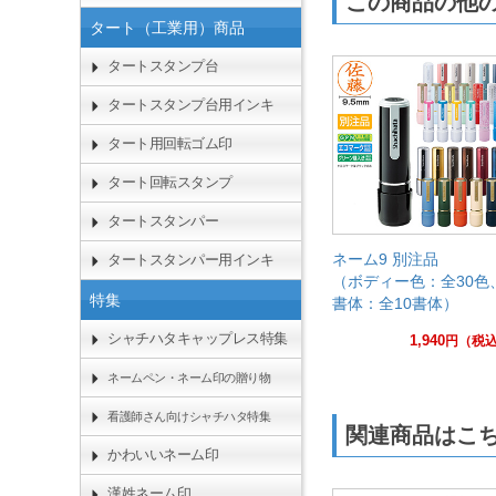
この商品の他
タート（工業用）商品
タートスタンプ台
タートスタンプ台用インキ
タート用回転ゴム印
タート回転スタンプ
タートスタンパー
ネーム9 別注品
タートスタンパー用インキ
（ボディー色：全30色
特集
書体：全10書体）
シャチハタキャップレス特集
1,940
円
（税
ネームペン・ネーム印の贈り物
看護師さん向けシャチハタ特集
関連商品はこ
かわいいネーム印
漢姓ネーム印