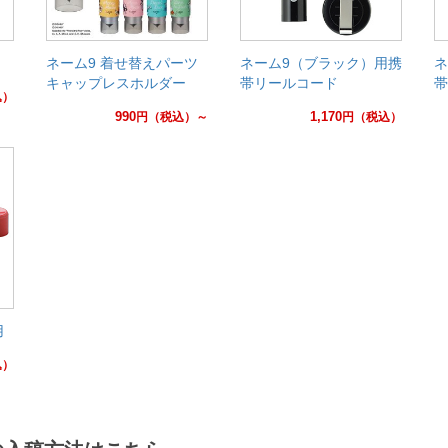
ネーム9 着せ替えパーツ
ネーム9（ブラック）用携
ネ
キャップレスホルダー
帯リールコード
帯
込）
990
1,170
円
（税込）～
円
（税込）
用
込）