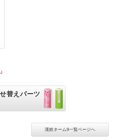
込）
着せ替えパーツ
漢姓ネーム9一覧ページへ