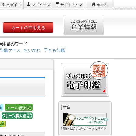
ご注文ガイド
マイページ
サイトマップ
ホーム
カートの中を見る
■注目のワード
印鑑ケース
ちいかわ
子ども印鑑
荷
メール便対応
本店
印鑑・はんこ総合ポータルサイト