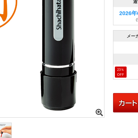
通
2026
メー
23
％
OFF