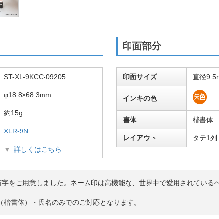
印面部分
ST-XL-9KCC-09205
印面サイズ
直径9.5
φ18.8×68.3mm
インキの色
約15g
書体
楷書体
XLR-9N
レイアウト
タテ1列
詳しくはこちら
の苗字をご用意しました。ネーム印は高機能な、世界中で愛用されている
（楷書体）・氏名のみでのご対応となります。