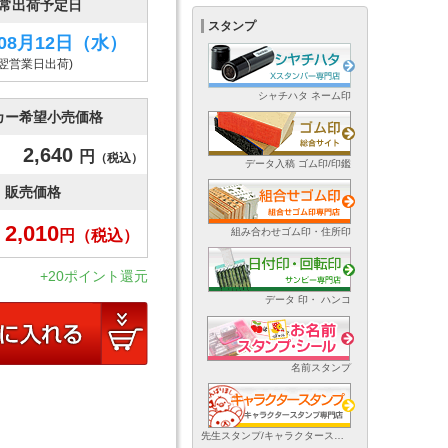
常出荷予定日
スタンプ
年08月12日
（水）
(翌営業日出荷)
シャチハタ ネーム印
カー希望小売価格
2,640
円
（税込）
データ入稿 ゴム印/印鑑
販売価格
2,010
組み合わせゴム印・住所印
円
（税込）
+20ポイント還元
データ 印・ ハンコ
名前スタンプ
先生スタンプ/キャラクタースタンプ