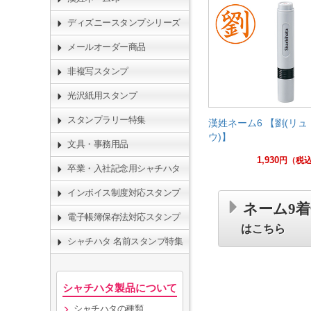
ディズニースタンプシリーズ
メールオーダー商品
非複写スタンプ
光沢紙用スタンプ
スタンプラリー特集
漢姓ネーム6 【劉(リュ
ウ)】
文具・事務用品
1,930
円
（税
卒業・入社記念用シャチハタ
インボイス制度対応スタンプ
ネーム9
電子帳簿保存法対応スタンプ
はこちら
シャチハタ 名前スタンプ特集
シャチハタ製品について
シャチハタの種類