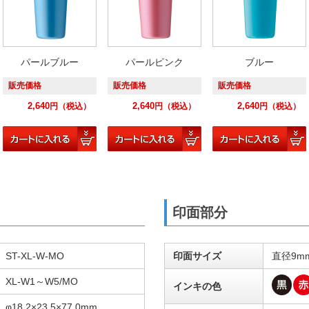
パールブルー
パールピンク
ブルー
販売価格
販売価格
販売価格
2,640
2,640
2,640
円
（税込）
円
（税込）
円
（税込）
印面部分
ST-XL-W-MO
印面サイズ
直径9mm
XL-W1～W5/MO
インキの色
φ18.2×23.5×77.0mm