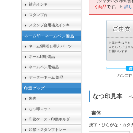
（シヤチハタ株式会
補充インキ
く商品
です。
▶
詳し
スタンプ台
スタンプ台用補充インキ
ネーム印・ネームペン備品
ネーム9用着せ替えパーツ
ネーム印用備品
ネームペン用備品
データーネーム 部品
印章グッズ
なつ印見本
ペ
朱肉
なつ印マット
書体
印鑑ケース・印鑑ホルダー
漢字・ひらがな・カタ
印箱・スタンプトレー