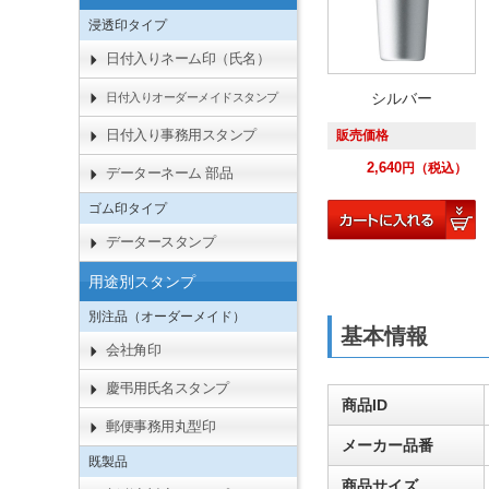
浸透印タイプ
日付入りネーム印（氏名）
シルバー
日付入りオーダーメイドスタンプ
日付入り事務用スタンプ
販売価格
2,640
円
（税込）
データーネーム 部品
ゴム印タイプ
データースタンプ
用途別スタンプ
別注品（オーダーメイド）
基本情報
会社角印
慶弔用氏名スタンプ
商品ID
郵便事務用丸型印
メーカー品番
既製品
商品サイズ