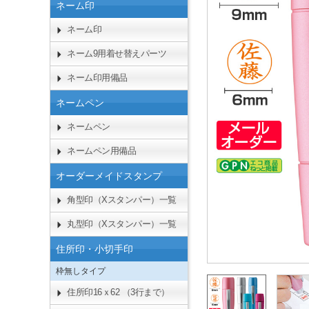
ネーム印
ネーム印
ネーム9用着せ替えパーツ
ネーム印用備品
ネームペン
ネームペン
ネームペン用備品
オーダーメイドスタンプ
角型印（Xスタンパー）一覧
丸型印（Xスタンパー）一覧
住所印・小切手印
枠無しタイプ
住所印16ｘ62 （3行まで）