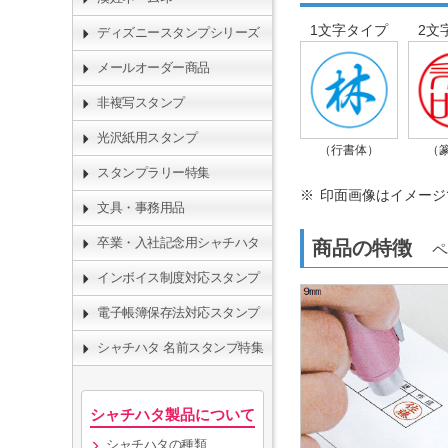
1文字タイプ
2文
ディズニースタンプシリーズ
メールオーダー商品
非複写スタンプ
光沢紙用スタンプ
（行書体）
（
スタンプラリー特集
印面画像はイメージ
文具・事務用品
卒業・入社記念用シャチハタ
商品の特徴
ペ
インボイス制度対応スタンプ
電子帳簿保存法対応スタンプ
シャチハタ 名前スタンプ特集
シャチハタ製品について
シャチハタの種類