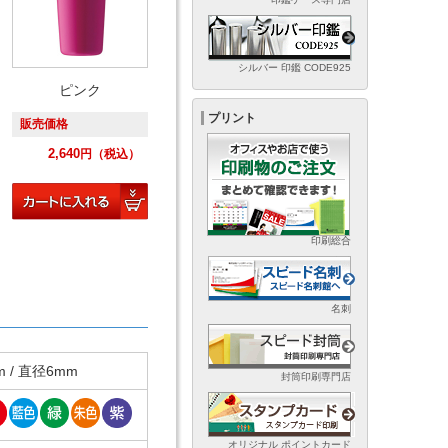
シルバー 印鑑 CODE925
ピンク
プリント
販売価格
2,640
円
（税込）
印刷総合
名刺
 / 直径6mm
封筒印刷専門店
オリジナル ポイントカード