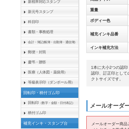
新税率対応スタンプ
重量
新元号スタンプ
ボディー色
科目印
書類・事務処理
補充インキ品番
会計・簿記(帳簿・出勤簿・通信簿)
インキ補充方法
郵便・封筒
慶弔・贈答
1本に大小2つの認印
医療（人体図・薬袋用）
認印、訂正印として
クトサイズです。
等級表示印（ダンボール用）
回転印・柄付ゴム印
回転印
（数字・金額・日付表記）
メールオーダ
柄付ゴム印
補充インキ・スタンプ台
メールオーダー商品