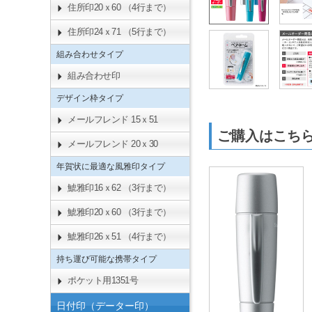
住所印20ｘ60 （4行まで）
住所印24ｘ71 （5行まで）
組み合わせタイプ
組み合わせ印
デザイン枠タイプ
メールフレンド 15ｘ51
ご購入はこ
メールフレンド 20ｘ30
年賀状に最適な風雅印タイプ
鯱雅印16ｘ62 （3行まで）
鯱雅印20ｘ60 （3行まで）
鯱雅印26ｘ51 （4行まで）
持ち運び可能な携帯タイプ
ポケット用1351号
日付印（データー印）