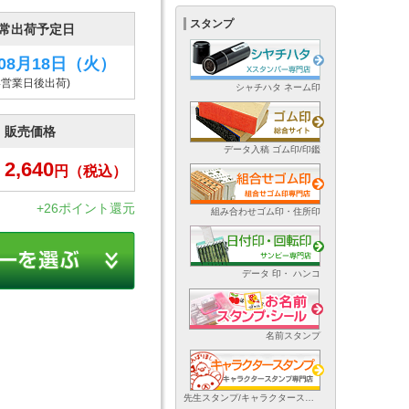
スタンプ
常出荷予定日
年08月18日
（火）
4営業日後出荷)
シャチハタ ネーム印
販売価格
データ入稿 ゴム印/印鑑
2,640
円
（税込）
+26ポイント還元
組み合わせゴム印・住所印
データ 印・ ハンコ
名前スタンプ
先生スタンプ/キャラクタースタンプ