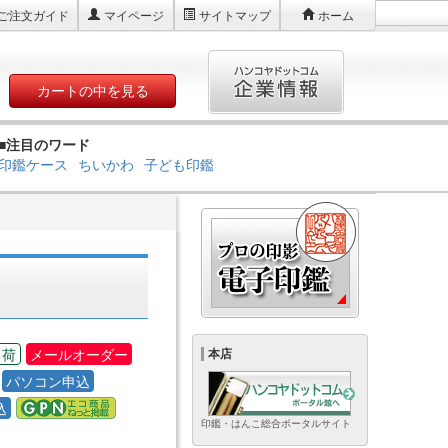
ご注文ガイド
マイページ
サイトマップ
ホーム
カートの中を見る
■注目のワード
印鑑ケース
ちいかわ
子ども印鑑
出荷
メールオーダー
本店
パソコン申込
込
印鑑・はんこ総合ポータルサイト