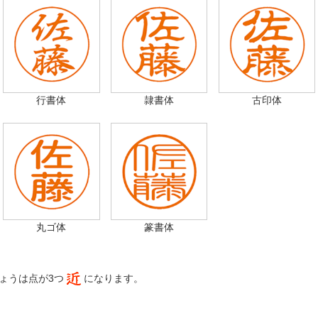
行書体
隷書体
古印体
丸ゴ体
篆書体
ょうは点が3つ
になります。