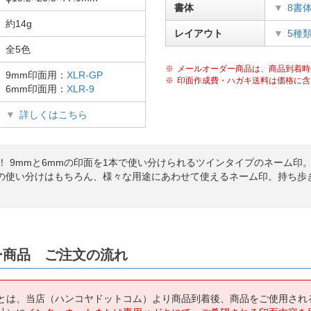
書体
8書
約14g
レイアウト
5種
全5色
メールオーダー商品は、商品到着時
9mm印面用：
XLR-GP
印面作成費・ハガキ送料は価格に含
6mm印面用：
XLR-9
詳しくはこちら
！ 9mmと6mmの印面を1本で使い分けられるツインタイプのネーム印
の使い分けはもちろん、様々な用途にあわせて使えるネーム印。持ち歩
ー商品 ご注文の流れ
とは、当店（ハンコヤドットコム）より商品到着後、商品をご使用され