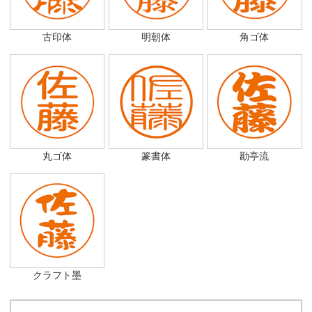
古印体
明朝体
角ゴ体
丸ゴ体
篆書体
勘亭流
クラフト墨