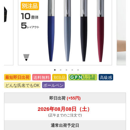
最短即日出荷
送料無料
別注品
高級感
どんな氏名でもOK
ボールペン
即日出荷
(+55円)
2026年08月08日
（土）
(正午までのご注文で)
通常出荷予定日