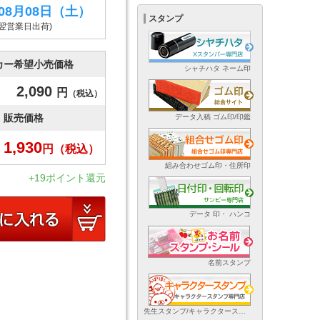
年08月08日
（土）
スタンプ
(翌営業日出荷)
カー希望小売価格
シャチハタ ネーム印
2,090
円
（税込）
販売価格
データ入稿 ゴム印/印鑑
1,930
円
（税込）
組み合わせゴム印・住所印
+19ポイント還元
データ 印・ ハンコ
名前スタンプ
先生スタンプ/キャラクタースタンプ