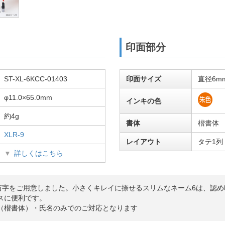
印面部分
ST-XL-6KCC-01403
印面サイズ
直径6m
φ11.0×65.0mm
インキの色
約4g
書体
楷書体
XLR-9
レイアウト
タテ1列
詳しくはこちら
の苗字をご用意しました。小さくキレイに捺せるスリムなネーム6は、認
スに便利です。
（楷書体）・氏名のみでのご対応となります