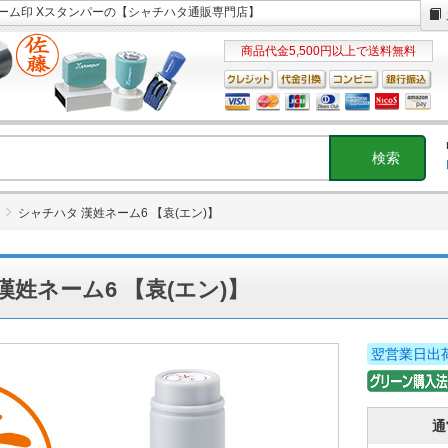
ネーム印 Xスタンパーの【シャチハタ通販専門店】
商品代金5,500円以上で送料無料
シャチハタ 漢姓ネーム6 【袁(エン)】
漢姓ネーム6 【袁(エン)】
翌営業日出
通