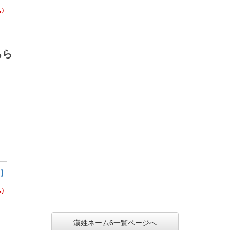
込）
ちら
)】
込）
漢姓ネーム6一覧ページへ