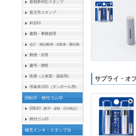
新税率対応スタンプ
新元号スタンプ
科目印
書類・事務処理
会計・簿記(帳簿・出勤簿・通信簿)
郵便・封筒
慶弔・贈答
医療（人体図・薬袋用）
サプライ・オ
等級表示印（ダンボール用）
回転印・柄付ゴム印
回転印
（数字・金額・日付表記）
柄付ゴム印
補充インキ・スタンプ台