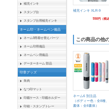
補充インキ
補充インキ XLR-9
スタンプ台
550
円
（税
スタンプ台用補充インキ
ネーム印・ネームペン備品
ネーム9用着せ替えパーツ
この商品の他
ネーム印用備品
ネームペン用備品
データーネーム 部品
印章グッズ
朱肉
なつ印マット
ネーム6 別注品
印鑑ケース・印鑑ホルダー
（ボディー色：全8種、
書体：全8書体）
印箱・スタンプトレー