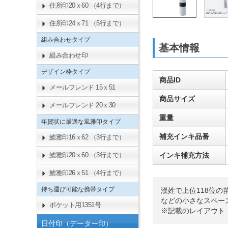
住所印20ｘ60 （4行まで）
住所印24ｘ71 （5行まで）
組み合わせタイプ
基本情報
組み合わせ印
デザイン枠タイプ
商品ID
メールフレンド 15ｘ51
商品サイズ
メールフレンド 20ｘ30
重量
年賀状に最適な風雅印タイプ
補充インキ品番
鯱雅印16ｘ62 （3行まで）
インキ補充方法
鯱雅印20ｘ60 （3行まで）
鯱雅印26ｘ51 （4行まで）
持ち運び可能な携帯タイプ
漢姓で上位118位
などの小さなスペー
ポケット用1351号
※記載のレイアウト
日付印（データー印）