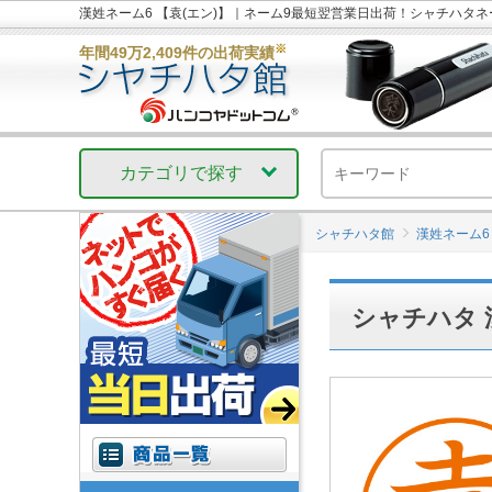
漢姓ネーム6 【袁(エン)】｜ネーム9最短翌営業日出荷！シャチハタ
※
年間49万2,409件の出荷実績
カテゴリで探す
シャチハタ館
漢姓ネーム6
シャチハタ 