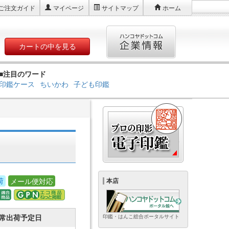
ご注文ガイド
マイページ
サイトマップ
ホーム
カートの中を見る
■注目のワード
印鑑ケース
ちいかわ
子ども印鑑
荷
メール便対応
本店
常出荷予定日
印鑑・はんこ総合ポータルサイト