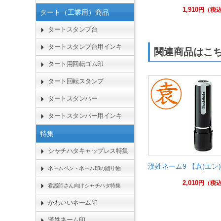
1,910
円
（税
タート（工業用）商品
タートスタンプ台
タートスタンプ台用インキ
関連商品はこ
タート用回転ゴム印
タート回転スタンプ
タートスタンパー
タートスタンパー用インキ
特集
シャチハタキャップレス特集
漢姓ネーム9 【袁(エン
ネームペン・ネーム印の贈り物
2,010
円
（税
看護師さん向けシャチハタ特集
かわいいネーム印
漢姓ネーム印