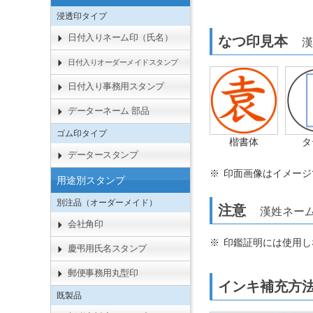
浸透印タイプ
日付入りネーム印（氏名）
なつ印見本
漢
日付入りオーダーメイドスタンプ
日付入り事務用スタンプ
データーネーム 部品
ゴム印タイプ
楷書体
タ
データースタンプ
印面画像はイメージ
用途別スタンプ
別注品（オーダーメイド）
注意
漢姓ネーム
会社角印
印鑑証明には使用し
慶弔用氏名スタンプ
郵便事務用丸型印
インキ補充
既製品