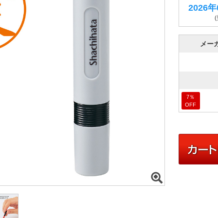
2026
メー
7
％
OFF