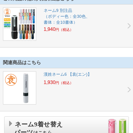
ネーム9 別注品
（ボディー色：全30色、
書体：全10書体）
1,940
円
（税込）
関連商品はこちら
漢姓ネーム6 【袁(エン)】
1,930
円
（税込）
ネーム9着せ替え
パーツ
はこちら