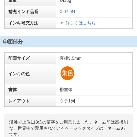
重量
約15g
補充インキ品番
XLR-9N
インキ補充方法
詳しくはこちら
印面部分
印面サイズ
直径9.5mm
インキの色
書体
楷書体
レイアウト
タテ1列
漢姓で上位118位の苗字をご用意しました。ネーム印は高機能
な、世界中で愛用されているベーシックタイプの「ネーム9」
です。