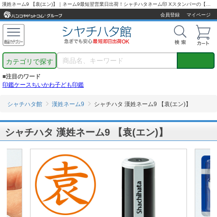
漢姓ネーム9 【袁(エン)】｜ネーム9最短翌営業日出荷！シャチハタネーム印 Xスタンパーの【シャチハタ通販専門店】
会員登録
マイページ
カテゴリで探す
■注目のワード
印鑑ケース
ちいかわ
子ども印鑑
シャチハタ館
漢姓ネーム9
シャチハタ 漢姓ネーム9 【袁(エン)】
シャチハタ 漢姓ネーム9 【袁(エン)】