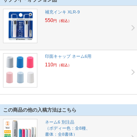
補充インキ XLR-9
550
円
（税込）
印面キャップ ネーム6用
110
円
（税込）
この商品の他の入稿方法はこちら
ネーム6 別注品
（ボディー色：全8種、
書体：全8書体）