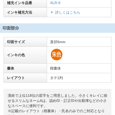
補充インキ品番
XLR-9
インキ補充方法
詳しくはこちら
印面部分
印面サイズ
直径6mm
インキの色
書体
楷書体
レイアウト
タテ1列
漢姓で上位118位の苗字をご用意しました。小さくキレイに捺
せるスリムなネーム6は、認め印・訂正印や出勤簿などの小さ
なスペースに便利です。
※記載のレイアウト（楷書体）・氏名のみでのご対応となり