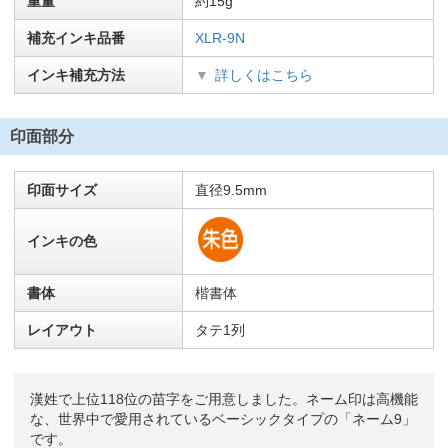
重量
約15g
補充インキ品番
XLR-9N
インキ補充方法
詳しくはこちら
印面部分
印面サイズ
直径9.5mm
インキの色
書体
楷書体
レイアウト
タテ1列
漢姓で上位118位の苗字をご用意しました。ネーム印は高機能
な、世界中で愛用されているベーシックタイプの「ネーム9」
です。