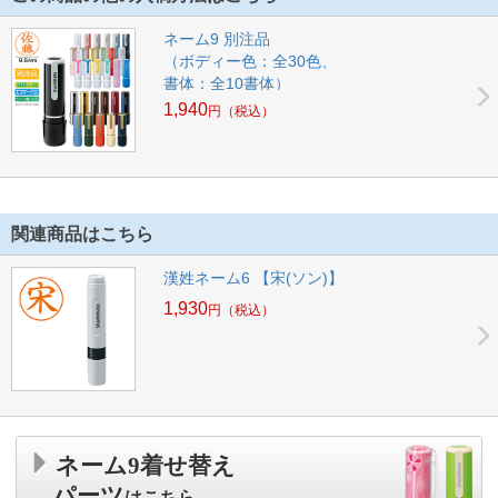
ネーム9 別注品
（ボディー色：全30色、
書体：全10書体）
1,940
円
（税込）
関連商品はこちら
漢姓ネーム6 【宋(ソン)】
1,930
円
（税込）
ネーム9着せ替え
パーツ
はこちら